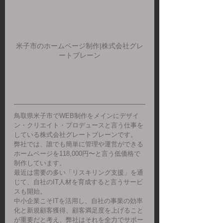
米子市のホームページ制作|株式会社グレ
ートブレーン
鳥取県米子市でWEB制作をメインにデザイ
ン・クリエイト・プロデュースと言う仕事を
している株式会社グレートブレーンです。
弊社では、誰でも簡単に管理や運営ができる
ホームページを118,000円〜と言う低価格で
制作しています。
最近は需要の多い「リスキリング支援」を通
じて、自社のIT人材を育成すると言うサービ
スも開始。
中小企業こそITを活用し、自社の事業の効率
化と新規顧客獲得、顧客満足度を上げること
が重要だと考え、弊社はそれを全力でサポー