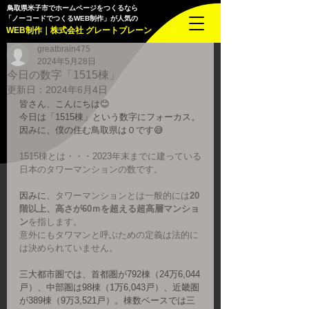
鳥取県米子市でホームページをつくるなら
「ノーコードでつくるWEB制作」が人気の
WEB制作｜株式会社 グレートブレーン
greatbrain475
2024年5月28日
今日の数字「1515棟」
更新日：
2024年6月4日
皆さん、こんにちは😊
今日は「1515棟」という数字にフォーカス。
因みに、僕の住む鳥取県は０です😅
1515棟とは・・・2023年末までに建っている
日本のタワーマンションの数です。
因みに、
タワーマンションとは一般的には
20
階以上、高さが60ｍを超える超高層マンショ
ン
を指します。 
意外にもタワマンと呼ぶための定義は法的に
は決められていません。
三大都市圏では、首都圏が792棟（24万6,044
戸）、中部圏は98棟（1万6,043戸）、近畿圏
が389棟（9万3,521戸）。棟数ベースでは三