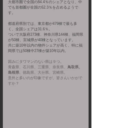
大都市圏で全国の84.4％のシェアとなり、中
でも首都圏が全国の52.3％を占めるようで
す。
都道府県別では、東京都が479棟で最も多
く、全国シェアは31.6％。
ついで大阪府273棟、神奈川県144棟、福岡県
が50棟、宮城県が40棟となっています。
共に築10年以内の物件シェアが高く、特に福
岡県では50棟中27棟が築10年以内。
因みにタワマンのない県は９つ。
青森県、石川県、三重県、奈良県、
鳥取県、
島根県
、徳島県、大分県、宮崎県。
意外と多いのが印象ですが、皆さんいかがで
すか？