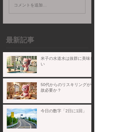
コメントを追加…
最新記事
米子の水道水は抜群に美味し
い
50代からのリスキリングが何
故必要か？
今日の数字「2日に1回」