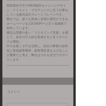
鳥取県米子市でWEB制作をメインにデザイ
ン・クリエイト・プロデュースと言う仕事を
している株式会社グレートブレーンです。
弊社では、誰でも簡単に管理や運営ができる
ホームページを118,000円〜と言う低価格で
制作しています。
最近は需要の多い「リスキリング支援」を通
じて、自社のIT人材を育成すると言うサービ
スも開始。
中小企業こそITを活用し、自社の事業の効率
化と新規顧客獲得、顧客満足度を上げること
が重要だと考え、弊社はそれを全力でサポー
トします。
コメント