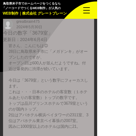
鳥取県米子市でホームページをつくるなら
「ノーコードでつくるWEB制作」が人気の
WEB制作｜株式会社 グレートブレーン
greatbrain475
2024年5月30日
今日の数字「3679室」
更新日：
2024年6月4日
皆さん、こんにちは😊
28日に鳥取県米子市に「メガドンキ」がオー
プンしたのですが、
オープン日は600人が並んだようですね。付
近は爆発的に渋滞が続いています。
今日は「3679室」という数字にフォーカスし
ます。
これは・・・日本のホテルの客室数（１ホテ
ルあたりの客室数）トップの数字です。
トップは品川プリンスホテルで3679室という
のが国内トップ。
2位はアパホテル横浜ベイタワーの2311室、3
位はアパホテル東京ベイ幕張の2007室。
因みに1000室以上のホテルは国内に21。