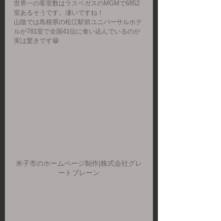
世界一の客室数は
ラスベガスのMGMで6852
室あるそうです。凄いですね！
山陰では島根県の松江駅前ユニバーサルホテ
ルが781室で全国41位に食い込んでいるのが
実は驚きです😁
米子市のホームページ制作|株式会社グレ
ートブレーン