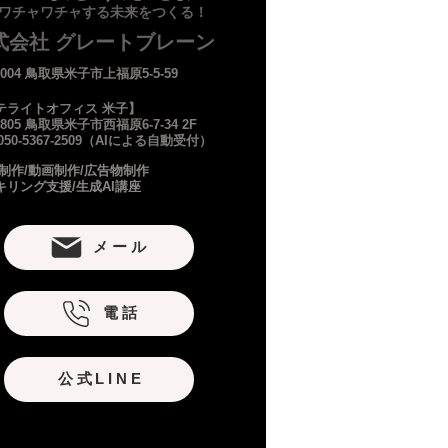
​ワチャワチャする未来をつくる！
式会社 グレートブレーン
-0004 鳥取県米子市上福原5-5-59
テライトオフィス 米子】
-0805 鳥取県米子市西福原6-7-34 2F
:050-5367-2509（AIによる自動受付）
B制作/動画制作/広告物制作
キリング支援/生成AI講座
メール
電話
公式LINE