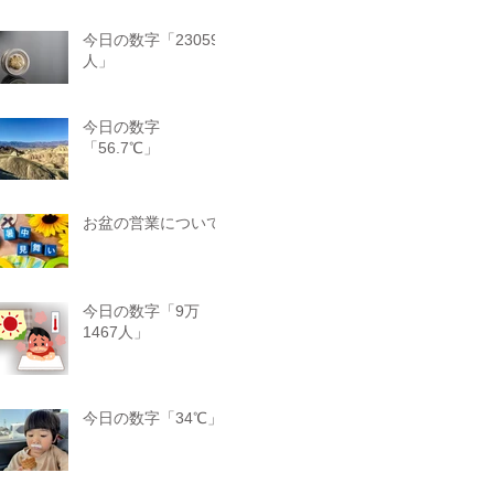
今日の数字「23059
人」
今日の数字
「56.7℃」
お盆の営業について
今日の数字「9万
1467人」
今日の数字「34℃」