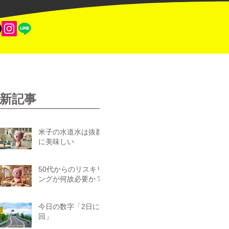
新記事
米子の水道水は抜群
に美味しい
50代からのリスキリ
ングが何故必要か？
今日の数字「2日に1
回」