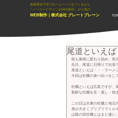
鳥取県米子市でホームページをつくるなら
「ノーコードでつくるWEB制作」が人気の
WEB制作｜株式会社 グレートブレーン
TO
尾道といえば
桜も葉桜に変わり始め、気
先日、尾道に日帰りで出張
尾道といえば・・・ラーメ
今回は牡蠣の食べ比べをし
牡蠣といえば広島ですが、
新鮮な牡蠣を生・蒸し・焼
この日は兵庫の牡蠣と地元
身が大きくプリプリでミル
山陰の岩牡蠣とはまた違い