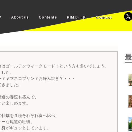
PIMカード
P
About us
Contents
Contact
最
分はゴールデンウィークモード！という方も多いでしょう。
でした。
ン？ヤマネコプリン？お好み焼き？・・・
てきました。
尾道の養殖も盛んで、
きと楽しめます。
の牡蠣を３種それぞれ食べ比べ。
キーな尾道の牡蠣。
、身がギュッとしています。