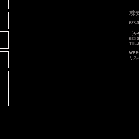
株
683
【サ
683
TEL
WE
リス